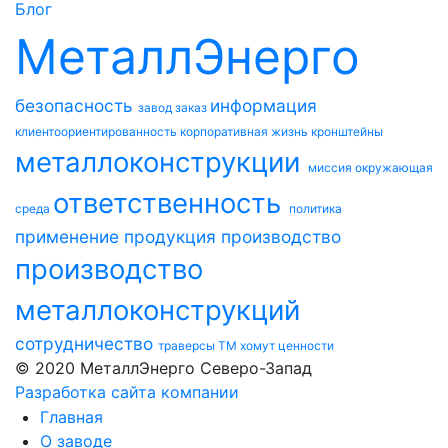
Блог
МеталлЭнерго
безопасность
информация
завод
заказ
клиентоориентированность
корпоративная жизнь
кронштейны
металлоконструкции
миссия
окружающая
ответственность
среда
политика
применение
продукция
производство
производство
металлоконструкций
сотрудничество
траверсы ТМ
хомут
ценности
© 2020 МеталлЭнерго Северо-Запад
Разработка сайта компании
Главная
О заводе