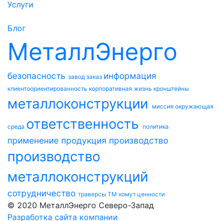
Услуги
Блог
МеталлЭнерго
безопасность
информация
завод
заказ
клиентоориентированность
корпоративная жизнь
кронштейны
металлоконструкции
миссия
окружающая
ответственность
среда
политика
применение
продукция
производство
производство
металлоконструкций
сотрудничество
траверсы ТМ
хомут
ценности
© 2020 МеталлЭнерго Северо-Запад
Разработка сайта компании