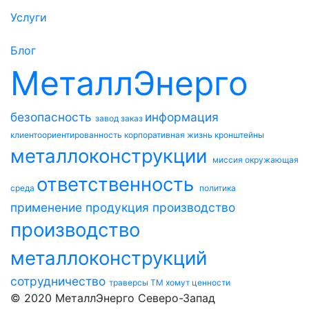
Услуги
Блог
МеталлЭнерго
безопасность
информация
завод
заказ
клиентоориентированность
корпоративная жизнь
кронштейны
металлоконструкции
миссия
окружающая
ответственность
среда
политика
применение
продукция
производство
производство
металлоконструкций
сотрудничество
траверсы ТМ
хомут
ценности
© 2020 МеталлЭнерго Северо-Запад