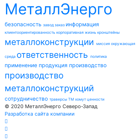
МеталлЭнерго
безопасность
информация
завод
заказ
клиентоориентированность
корпоративная жизнь
кронштейны
металлоконструкции
миссия
окружающая
ответственность
среда
политика
применение
продукция
производство
производство
металлоконструкций
сотрудничество
траверсы ТМ
хомут
ценности
© 2020 МеталлЭнерго Северо-Запад
Разработка сайта компании