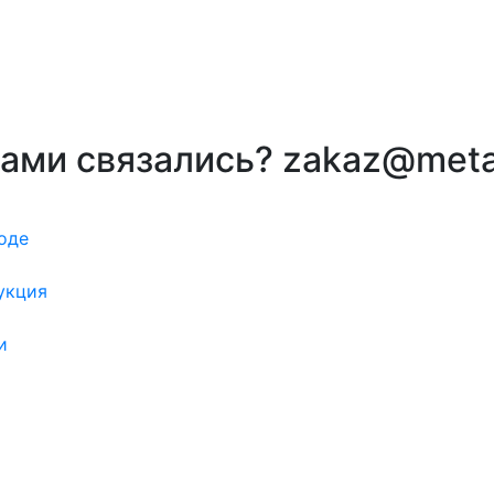
вами связались? zakaz@meta
оде
укция
и