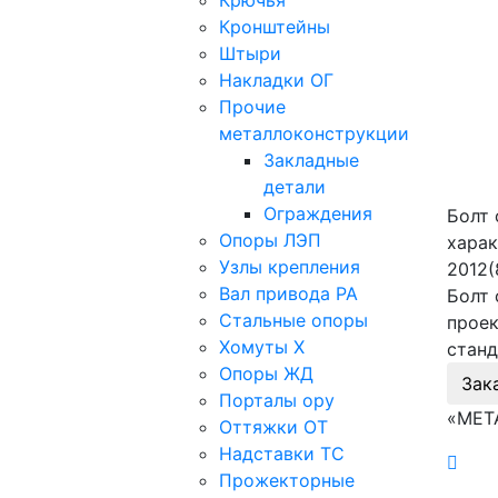
Крючья
Кронштейны
Штыри
Накладки ОГ
Прочие
металлоконструкции
Закладные
детали
Ограждения
Болт 
Опоры ЛЭП
харак
Узлы крепления
2012(
Вал привода РА
Болт 
Стальные опоры
проек
Хомуты Х
станд
Опоры ЖД
Зак
Порталы ору
«МЕТ
Оттяжки ОТ
Надставки ТС
Прожекторные