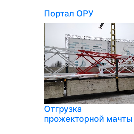
Портал ОРУ
Отгрузка
прожекторной мачты