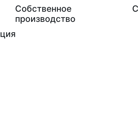
Собственное
С
производство
кция