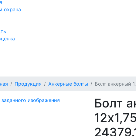
я
и охрана
сть
оценка
а
ная
Продукция
Анкерные болты
Болт анкерный 1.
Болт а
12х1,7
24379.