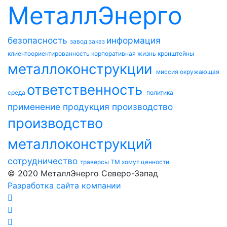
МеталлЭнерго
безопасность
информация
завод
заказ
клиентоориентированность
корпоративная жизнь
кронштейны
металлоконструкции
миссия
окружающая
ответственность
среда
политика
применение
продукция
производство
производство
металлоконструкций
сотрудничество
траверсы ТМ
хомут
ценности
© 2020 МеталлЭнерго Северо-Запад
Разработка сайта компании