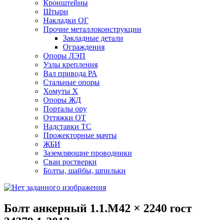
Кронштейны
Штыри
Накладки ОГ
Прочие металлоконструкции
Закладные детали
Ограждения
Опоры ЛЭП
Узлы крепления
Вал привода РА
Стальные опоры
Хомуты Х
Опоры ЖД
Порталы ору
Оттяжки ОТ
Надставки ТС
Прожекторные мачты
ЖБИ
Заземляющие проводники
Сваи ростверки
Болты, шайбы, шпильки
Болт анкерный 1.1.М42 × 2240 гост