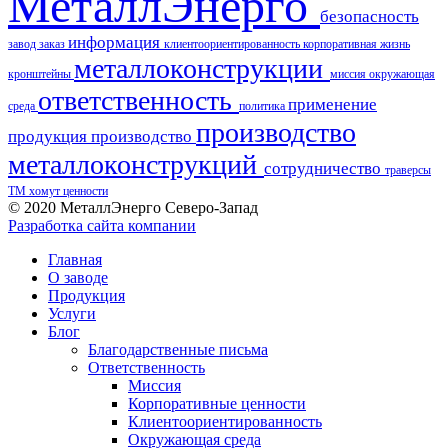
МеталлЭнерго
безопасность
информация
завод
заказ
клиентоориентированность
корпоративная жизнь
металлоконструкции
кронштейны
миссия
окружающая
ответственность
применение
среда
политика
производство
продукция
производство
металлоконструкций
сотрудничество
траверсы
ТМ
хомут
ценности
© 2020 МеталлЭнерго Северо-Запад
Разработка сайта компании
Главная
О заводе
Продукция
Услуги
Блог
Благодарственные письма
Ответственность
Миссия
Корпоративные ценности
Клиентоориентированность
Окружающая среда