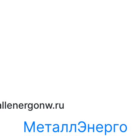
llenergonw.ru
МеталлЭнерго