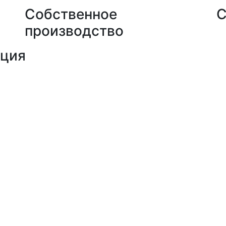
Собственное
С
производство
кция