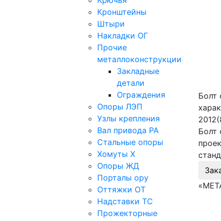
Крючья
Кронштейны
Штыри
Накладки ОГ
Прочие
металлоконструкции
Закладные
детали
Ограждения
Болт 
Опоры ЛЭП
харак
Узлы крепления
2012(
Вал привода РА
Болт 
Стальные опоры
проек
Хомуты Х
станд
Опоры ЖД
Зак
Порталы ору
«МЕТ
Оттяжки ОТ
Надставки ТС
Прожекторные