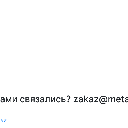
вами связались? zakaz@meta
оде