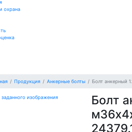
я
и охрана
сть
оценка
а
ная
Продукция
Анкерные болты
Болт анкерный 1.
Болт а
м36х4х
24379.