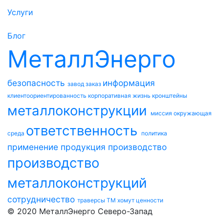
Услуги
Блог
МеталлЭнерго
безопасность
информация
завод
заказ
клиентоориентированность
корпоративная жизнь
кронштейны
металлоконструкции
миссия
окружающая
ответственность
среда
политика
применение
продукция
производство
производство
металлоконструкций
сотрудничество
траверсы ТМ
хомут
ценности
© 2020 МеталлЭнерго Северо-Запад