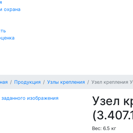
я
и охрана
сть
оценка
а
ная
Продукция
Узлы крепления
Узел крепления У-
Узел к
(3.407.
Вес:
6.5 кг