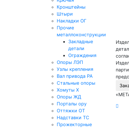
Крючья
Кронштейны
Штыри
Накладки ОГ
Прочие
металлоконструкции
Закладные
Издел
детали
детал
Ограждения
согла
Опоры ЛЭП
Издел
Узлы крепления
парти
Вал привода РА
предс
Стальные опоры
Зак
Хомуты Х
«МЕТ
Опоры ЖД
Порталы ору
Оттяжки ОТ
Надставки ТС
Прожекторные