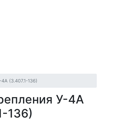
4А (3.407.1-136)
репления У-4А
1-136)