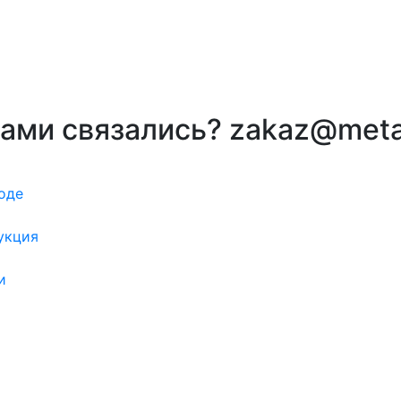
вами связались? zakaz@meta
оде
укция
и