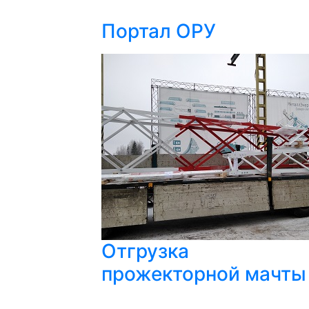
Портал ОРУ
Отгрузка
прожекторной мачты