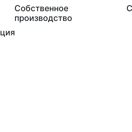
Собственное
С
производство
кция