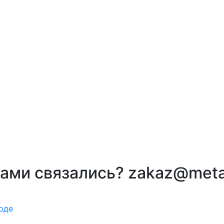
вами связались? zakaz@meta
оде