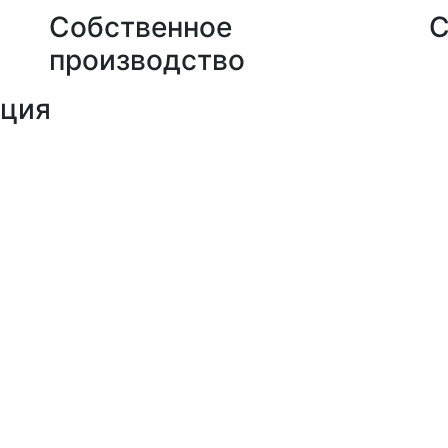
Собственное
С
производство
кция