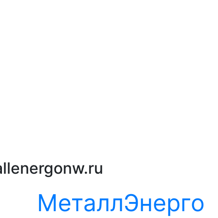
llenergonw.ru
МеталлЭнерго