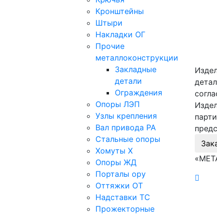
Кронштейны
Штыри
Накладки ОГ
Прочие
металлоконструкции
Закладные
Издел
детали
детал
Ограждения
согла
Опоры ЛЭП
Издел
Узлы крепления
парти
Вал привода РА
предс
Стальные опоры
Зак
Хомуты Х
«МЕТ
Опоры ЖД
Порталы ору
Оттяжки ОТ
Надставки ТС
Прожекторные