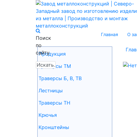
Главная
О за
Поиск
по
Глав
сайту
Продукция
Траверсы ТМ
Траверсы Б, В, ТВ
Лестницы
Траверсы ТН
Крючья
Кронштейны