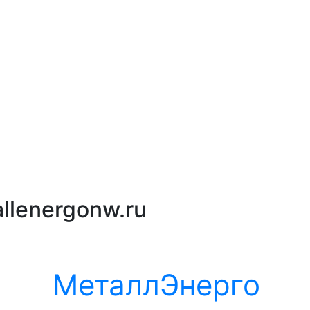
llenergonw.ru
МеталлЭнерго