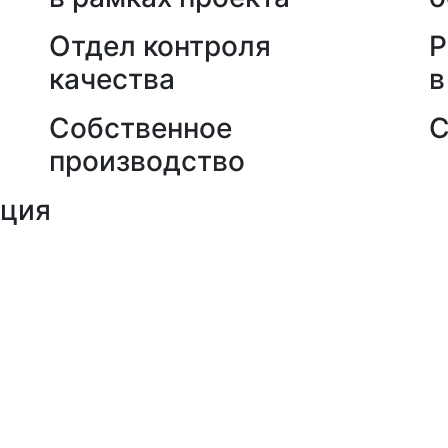
Отдел контроля
Р
качества
в
Собственное
С
производство
кция