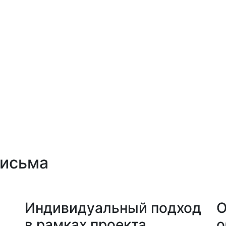
письма
а
Индивидуальный подход
О
в рамках проекта
о