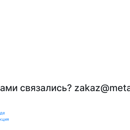
вами связались? zakaz@meta
оде
кция