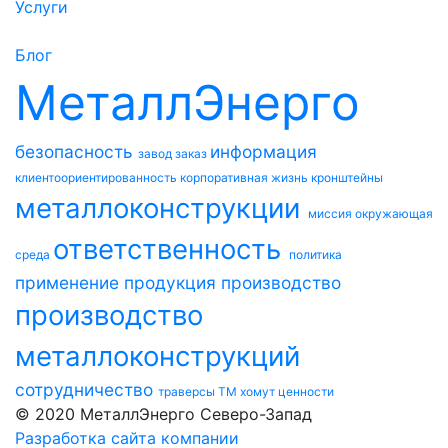
Услуги
Блог
МеталлЭнерго
безопасность
информация
завод
заказ
клиентоориентированность
корпоративная жизнь
кронштейны
металлоконструкции
миссия
окружающая
ответственность
среда
политика
применение
продукция
производство
производство
металлоконструкций
сотрудничество
траверсы ТМ
хомут
ценности
© 2020 МеталлЭнерго Северо-Запад
Разработка сайта компании