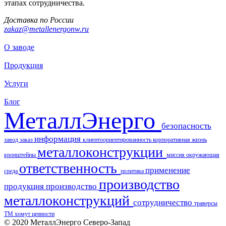
этапах сотрудничества.
Доставка по России
zakaz@metallenergonw.ru
О заводе
Продукция
Услуги
Блог
МеталлЭнерго
безопасность
информация
завод
заказ
клиентоориентированность
корпоративная жизнь
металлоконструкции
кронштейны
миссия
окружающая
ответственность
применение
среда
политика
производство
продукция
производство
металлоконструкций
сотрудничество
траверсы
ТМ
хомут
ценности
© 2020 МеталлЭнерго Северо-Запад