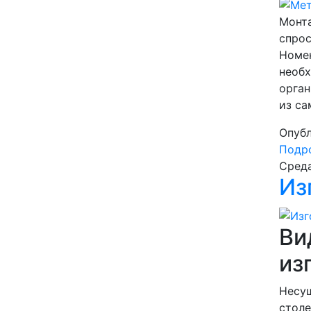
Монт
спро
Номен
необх
орган
из са
Опубл
Подро
Среда
Из
Ви
из
Несущ
столе