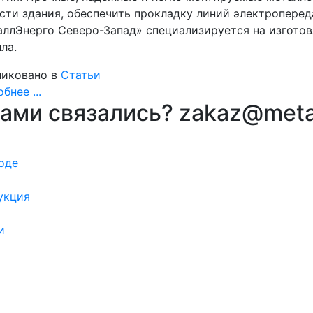
сти здания, обеспечить прокладку линий электроперед
ллЭнерго Северо-Запад» специализируется на изгото
ла.
иковано в
Статьи
бнее ...
вами связались? zakaz@meta
оде
укция
и