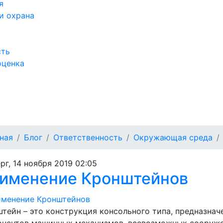
я
и охрана
сть
оценка
а
ная
Блог
Ответственность
Окружающая среда
рг, 14 ноября 2019 02:05
именение Кронштейнов
тейн – это конструкция консольного типа, предназнач
онентов машинных механизмов, всевозможных сооруже