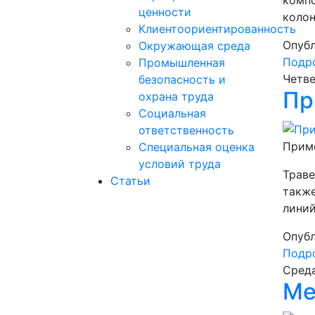
ценности
колон
Клиентоориентированность
Опубл
Окружающая среда
Подро
Промышленная
Четве
безопасность и
Пр
охрана труда
Социальная
ответственность
Приме
Специальная оценка
условий труда
Траве
Статьи
также
линий
Опубл
Подро
Среда
Ме