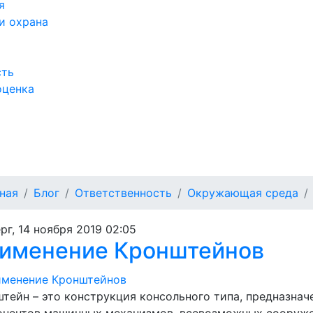
я
и охрана
сть
оценка
а
ная
Блог
Ответственность
Окружающая среда
рг, 14 ноября 2019 02:05
именение Кронштейнов
тейн – это конструкция консольного типа, предназнач
онентов машинных механизмов, всевозможных сооруже