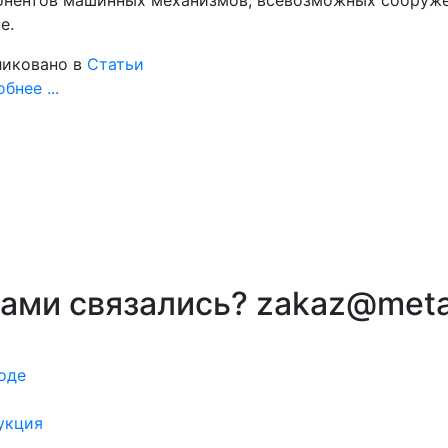
е.
иковано в
Статьи
бнее ...
вами связались? zakaz@meta
оде
укция