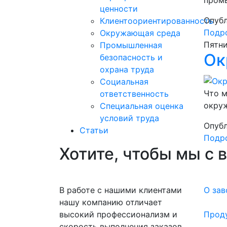
ценности
Опубл
Клиентоориентированность
Подро
Окружающая среда
Пятни
Промышленная
Ок
безопасность и
охрана труда
Социальная
Что м
ответственность
окру
Специальная оценка
условий труда
Опубл
Статьи
Подро
Хотите, чтобы мы с 
В работе с нашими клиентами
О зав
нашу компанию отличает
высокий профессионализм и
Прод
скорость выполнения заказов.