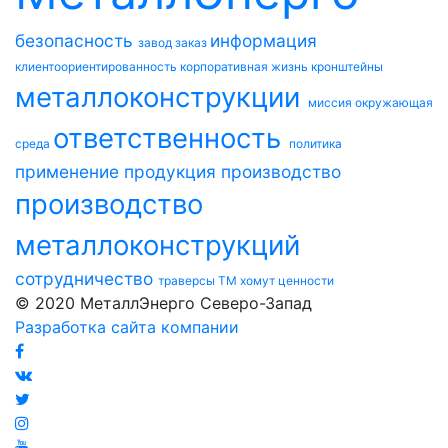
безопасность
информация
завод
заказ
клиентоориентированность
корпоративная жизнь
кронштейны
металлоконструкции
миссия
окружающая
ответственность
среда
политика
применение
продукция
производство
производство
металлоконструкций
сотрудничество
траверсы ТМ
хомут
ценности
© 2020 МеталлЭнерго Северо-Запад
Разработка сайта компании