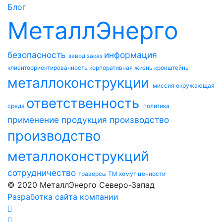
Блог
МеталлЭнерго
безопасность
информация
завод
заказ
клиентоориентированность
корпоративная жизнь
кронштейны
металлоконструкции
миссия
окружающая
ответственность
среда
политика
применение
продукция
производство
производство
металлоконструкций
сотрудничество
траверсы ТМ
хомут
ценности
© 2020 МеталлЭнерго Северо-Запад
Разработка сайта компании