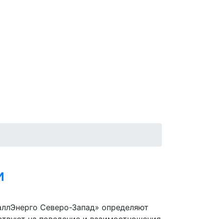
и
аллЭнерго Северо-Запад» определяют
ствуют на поведение и взаимоотношения