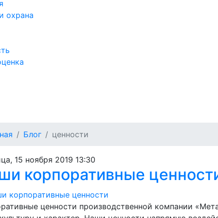
я
и охрана
сть
оценка
а
ная
Блог
ценности
ца, 15 ноября 2019 13:30
ши корпоративные ценност
ративные ценности производственной компании «Мет
культуру и характер. Наши ценности напрямую воздей