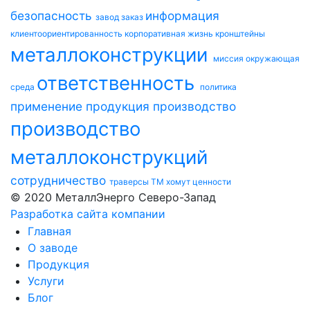
безопасность
информация
завод
заказ
клиентоориентированность
корпоративная жизнь
кронштейны
металлоконструкции
миссия
окружающая
ответственность
среда
политика
применение
продукция
производство
производство
металлоконструкций
сотрудничество
траверсы ТМ
хомут
ценности
© 2020 МеталлЭнерго Северо-Запад
Разработка сайта компании
Главная
О заводе
Продукция
Услуги
Блог