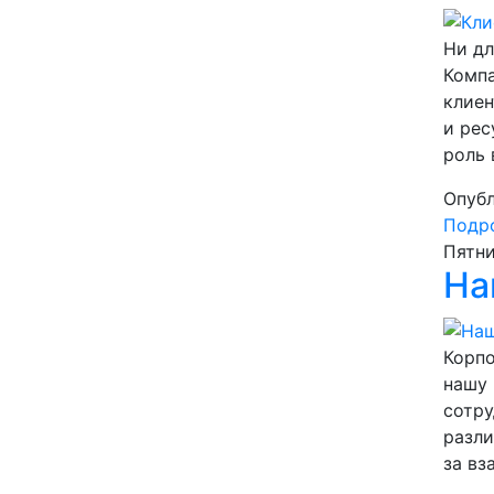
Ни дл
Компа
клиен
и рес
роль 
Опубл
Подро
Пятни
На
Корпо
нашу 
сотру
разли
за вз