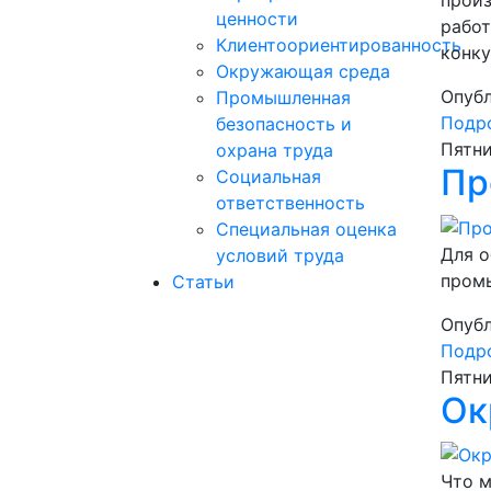
ценности
работ
Клиентоориентированность
конку
Окружающая среда
Опубл
Промышленная
Подро
безопасность и
Пятни
охрана труда
Пр
Социальная
ответственность
Специальная оценка
Для о
условий труда
промы
Статьи
Опубл
Подро
Пятни
Ок
Что м