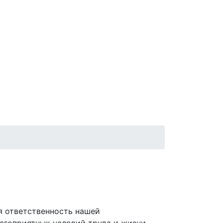
ая ответственность нашей
агоприятных условий труда и жизни