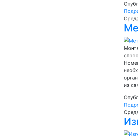
Опубл
Подро
Среда
Ме
Монт
спро
Номен
необх
орган
из са
Опубл
Подро
Среда
Из