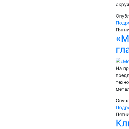
окру
Опубл
Подро
Пятни
«М
гл
На пр
предл
техно
метал
Опубл
Подро
Пятни
Кл