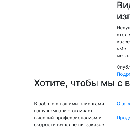
Ви
из
Несущ
столе
возве
«Мета
метал
Опубл
Подро
Хотите, чтобы мы с 
В работе с нашими клиентами
О зав
нашу компанию отличает
высокий профессионализм и
Прод
скорость выполнения заказов.