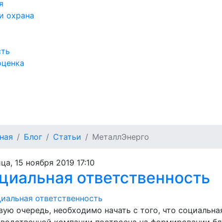
я
и охрана
сть
оценка
а
ная
Блог
Статьи
МеталлЭнерго
ца, 15 ноября 2019 17:10
циальная ответственность
вую очередь, необходимо начать с того, что социальн
водственной компании построена на формировании бл