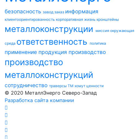
безопасность
информация
завод
заказ
клиентоориентированность
корпоративная жизнь
кронштейны
металлоконструкции
миссия
окружающая
ответственность
среда
политика
применение
продукция
производство
производство
металлоконструкций
сотрудничество
траверсы ТМ
хомут
ценности
© 2020 МеталлЭнерго Северо-Запад
Разработка сайта компании